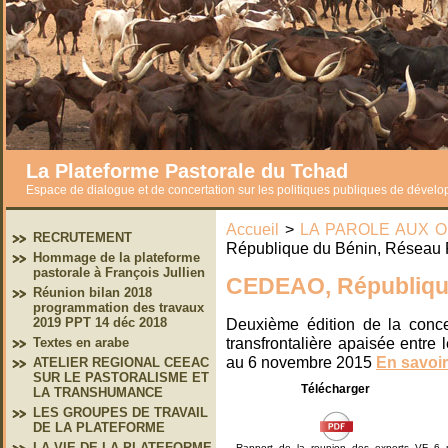
La Plateforme Pastorale du Tchad
Espace de dialogue et de concertation sur les politiques publiques de dével
Accueil
>
LA PAROLE AUX 
RECRUTEMENT
République du Bénin, Résea
Hommage de la plateforme
pastorale à François Jullien
CEDEAO, Républiqu
Réunion bilan 2018
programmation des travaux
Deuxième édition de la conce
2019 PPT 14 déc 2018
transfrontalière apaisée entre 
Textes en arabe
au 6 novembre 2015
En savoir
ATELIER REGIONAL CEEAC
SUR LE PASTORALISME ET
Télécharger
LA TRANSHUMANCE
LES GROUPES DE TRAVAIL
DE LA PLATEFORME
LA VIE DE LA PLATEFORME
Rapport_de_la_reunion_des_experts_VF_6_