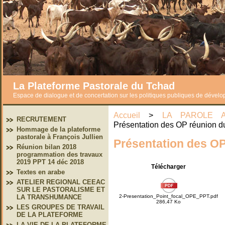
La Plateforme Pastorale du Tchad
Espace de dialogue et de concertation sur les politiques publiques de dével
Accueil
>
LA PAROLE A
RECRUTEMENT
Présentation des OP réunion d
Hommage de la plateforme
pastorale à François Jullien
Présentation des OP
Réunion bilan 2018
programmation des travaux
2019 PPT 14 déc 2018
Télécharger
Textes en arabe
ATELIER REGIONAL CEEAC
SUR LE PASTORALISME ET
2-Presentation_Point_focal_OPE_PPT.pdf
LA TRANSHUMANCE
286,47 Ko
LES GROUPES DE TRAVAIL
DE LA PLATEFORME
LA VIE DE LA PLATEFORME