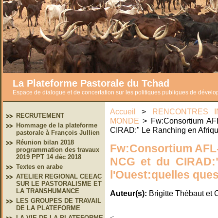
La Plateforme Pastorale du Tchad
Espace de dialogue et de concertation sur les politiques publiques de dével
Accueil
>
RENCONTRES I
RECRUTEMENT
MONDE
> Fw:Consortium AF
Hommage de la plateforme
CIRAD:" Le Ranching en Afrique
pastorale à François Jullien
Réunion bilan 2018
Fw:Consortium AFL-
programmation des travaux
2019 PPT 14 déc 2018
NCG et du CIRAD:"
Textes en arabe
l'Ouest:quelles que
ATELIER REGIONAL CEEAC
SUR LE PASTORALISME ET
LA TRANSHUMANCE
Auteur(s):
Brigitte Thébaut et 
LES GROUPES DE TRAVAIL
DE LA PLATEFORME
<
LA VIE DE LA PLATEFORME