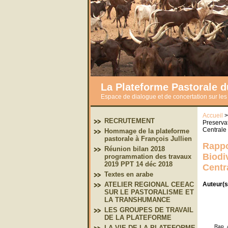
La Plateforme Pastorale 
Espace de dialogue et de concertation sur le
Accueil
RECRUTEMENT
Preserva
Centrale 
Hommage de la plateforme
pastorale à François Jullien
Rappo
Réunion bilan 2018
Biodi
programmation des travaux
2019 PPT 14 déc 2018
Centr
Textes en arabe
Auteur(s
ATELIER REGIONAL CEEAC
SUR LE PASTORALISME ET
LA TRANSHUMANCE
LES GROUPES DE TRAVAIL
DE LA PLATEFORME
Rap_
LA VIE DE LA PLATEFORME