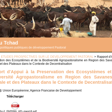
du Tchad
s politiques publiques de développement Pastoral
>
ETUDES PROSPECTIVES SUR LE DEVELOPPEMENT PASTORAL
> Rapport d'
tion des Ecosystèmes et de la Biodiversité Agropastoralisme en Region des Sav
et des Plateaux dans le Contexte de Decentralisation
rt d'Appui à la Preservation des Ecosystèmes et
versité Agropastoralisme en Region des Savane
ale et des Plateaux dans le Contexte de Decentralisa
):
Union Europèenne; Agence Francaise de Developpement
Télécharger
An-2_PAPEBA_AFL-mars16.pdf