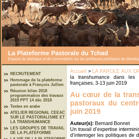
La Plateforme Pastorale du Tchad
Espace de dialogue et de concertation sur les politiques publiques de dével
Accueil
>
LA PAROLE AUX O
RECRUTEMENT
la transhumance dans les t
Hommage de la plateforme
françaises. 3-13 juin 2019
pastorale à François Jullien
Réunion bilan 2018
Au cœur de la tran
programmation des travaux
2019 PPT 14 déc 2018
pastoraux du centr
Textes en arabe
juin 2019
ATELIER REGIONAL CEEAC
SUR LE PASTORALISME ET
LA TRANSHUMANCE
Auteur(s):
Bernard Bonnet
LES GROUPES DE TRAVAIL
Un travail d’expertise intermin
DE LA PLATEFORME
d’interroger les politiques de 
LA VIE DE LA PLATEFORME