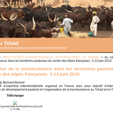
du Tchad
s politiques publiques de développement Pastoral
>
RENCONTRES INTERNATIONALES PASTORALISMES DU MONDE
> Au cœ
nce dans les territoires pastoraux du centre des Alpes françaises. 3-13 juin 2019
ur de la transhumance dans les territoires pastor
e des Alpes françaises. 3-13 juin 2019
):
Bernard Bonnet
il d’expertise interministérielle organisé en France avec pour objectif d’inte
es de développement pastoral et l’organisation de la transhumance au Tchad et en 
Télécharger
pertisCollectivePastoFrance[1].pdf
1,74 Mo