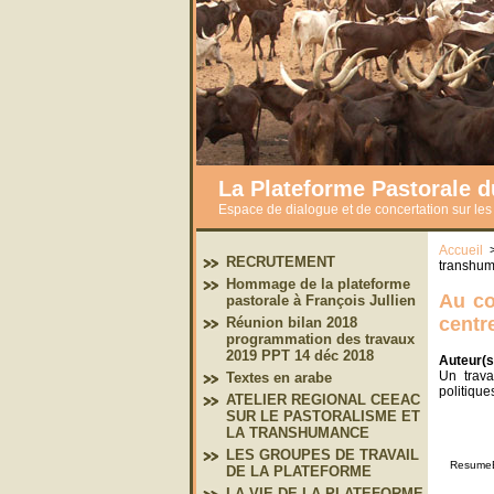
La Plateforme Pastorale 
Espace de dialogue et de concertation sur le
Accueil
RECRUTEMENT
transhuma
Hommage de la plateforme
Au cœ
pastorale à François Jullien
centr
Réunion bilan 2018
programmation des travaux
2019 PPT 14 déc 2018
Auteur(s
Un trava
Textes en arabe
politiqu
ATELIER REGIONAL CEEAC
SUR LE PASTORALISME ET
LA TRANSHUMANCE
LES GROUPES DE TRAVAIL
ResumeEx
DE LA PLATEFORME
LA VIE DE LA PLATEFORME