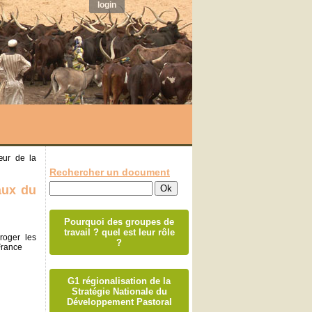
login
ur de la
Rechercher un document
aux du
Pourquoi des groupes de
travail ? quel est leur rôle
rroger les
?
France
G1 régionalisation de la
Stratégie Nationale du
Développement Pastoral