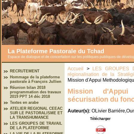
La Plateforme Pastorale du Tchad
Espace de dialogue et de concertation sur les politiques publiques de dével
Accueil
>
LES GROUPES D
RECRUTEMENT
régionalisation de la Straté
Hommage de la plateforme
Mission d'Appui Methodologique
pastorale à François Jullien
Réunion bilan 2018
Mission d'Appui
programmation des travaux
2019 PPT 14 déc 2018
sécurisation du fonc
Textes en arabe
ATELIER REGIONAL CEEAC
Auteur(s):
OLivier Barriére,O
SUR LE PASTORALISME ET
LA TRANSHUMANCE
Télécharger
LES GROUPES DE TRAVAIL
DE LA PLATEFORME
LA VIE DE LA PLATEFORME