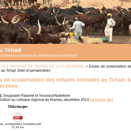
du Tchad
s politiques publiques de développement Pastoral
>
LES GROUPES DE TRAVAIL DE LA PLATEFORME
> Essais de scolarisation d
au Tchad: bilan et perspectives
s de scolarisation des enfants nomades au Tchad: bi
ectives
):
Sougnabé Pabamé et Youssouf Abdelkrim
ation au colloque régional de Niamey, décembre 2013
En savoir plus
Télécharger
is_-scolarisation-nomades.pdf
71,34 Ko