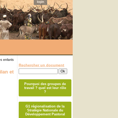
login
es enfants
Rechercher un document
lan et
Pourquoi des groupes de
travail ? quel est leur rôle
?
G1 régionalisation de la
Stratégie Nationale du
Développement Pastoral