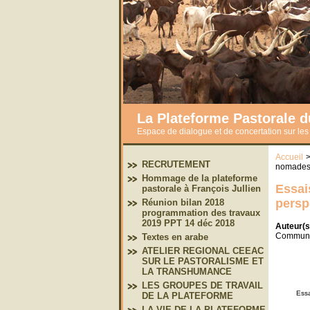
La Plateforme Pastorale 
Espace de dialogue et de concertation sur le
Accueil
RECRUTEMENT
nomades 
Hommage de la plateforme
Essai
pastorale à François Jullien
persp
Réunion bilan 2018
programmation des travaux
2019 PPT 14 déc 2018
Auteur(s
Communic
Textes en arabe
ATELIER REGIONAL CEEAC
SUR LE PASTORALISME ET
LA TRANSHUMANCE
LES GROUPES DE TRAVAIL
Essa
DE LA PLATEFORME
LA VIE DE LA PLATEFORME