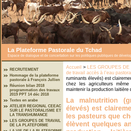
La Plateforme Pastorale du Tchad
Espace de dialogue et de concertation sur les politiques publiques de dével
Accueil
>
LES GROUPES DE 
RECRUTEMENT
de travail accès à l’eau pastor
Hommage de la plateforme
ruminants élevés) est clairem
pastorale à François Jullien
chez les agriculteurs même
Réunion bilan 2018
maintenir la production laitiè
programmation des travaux
2019 PPT 14 déc 2018
La malnutrition (
Textes en arabe
ATELIER REGIONAL CEEAC
élevés) est claire
SUR LE PASTORALISME ET
les pasteurs que ch
LA TRANSHUMANCE
LES GROUPES DE TRAVAIL
élèvent quelques a
DE LA PLATEFORME
LA VIE DE LA PLATEFORME