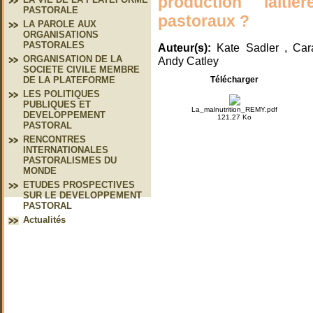
production lait
PASTORALE
pastoraux ?
LA PAROLE AUX
ORGANISATIONS
PASTORALES
Auteur(s):
Kate Sadler , Car
ORGANISATION DE LA
Andy Catley
SOCIETE CIVILE MEMBRE
Télécharger
DE LA PLATEFORME
LES POLITIQUES
PUBLIQUES ET
La_malnutrition_REMY.pdf
DEVELOPPEMENT
121,27 Ko
PASTORAL
RENCONTRES
INTERNATIONALES
PASTORALISMES DU
MONDE
ETUDES PROSPECTIVES
SUR LE DEVELOPPEMENT
PASTORAL
Actualités