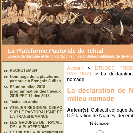
La Plateforme Pastorale du Tchad
Espace de dialogue et de concertation sur les politiques publiques de dével
Accueil
>
ETUDES PROS
RECRUTEMENT
PASTORAL
> La déclaration
Hommage de la plateforme
nomade
pastorale à François Jullien
Réunion bilan 2018
La déclaration de 
programmation des travaux
2019 PPT 14 déc 2018
milieu nomade
Textes en arabe
ATELIER REGIONAL CEEAC
Auteur(s):
Collectif colloque 
SUR LE PASTORALISME ET
Déclaration de Niamey, décem
LA TRANSHUMANCE
LES GROUPES DE TRAVAIL
Télécharger
DE LA PLATEFORME
LA VIE DE LA PLATEFORME