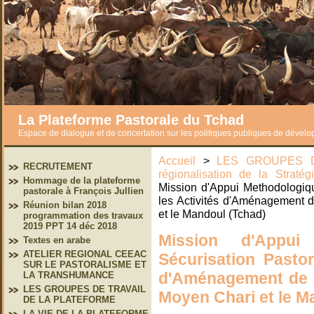
La Plateforme Pastorale du Tchad
Espace de dialogue et de concertation sur les politiques publiques de dével
Accueil
>
LES GROUPES D
RECRUTEMENT
régionalisation de la Straté
Hommage de la plateforme
Mission d'Appui Methodologiqu
pastorale à François Jullien
les Activités d'Aménagement d
Réunion bilan 2018
et le Mandoul (Tchad)
programmation des travaux
2019 PPT 14 déc 2018
Mission d'Appui
Textes en arabe
ATELIER REGIONAL CEEAC
Sécurisation Pastor
SUR LE PASTORALISME ET
d'Aménagement de l
LA TRANSHUMANCE
LES GROUPES DE TRAVAIL
Moyen Chari et le M
DE LA PLATEFORME
LA VIE DE LA PLATEFORME