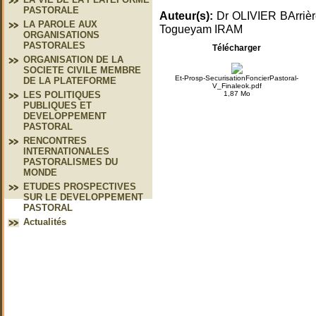
PASTORALE
Auteur(s):
Dr OLIVIER BArriè
LA PAROLE AUX
Togueyam IRAM
ORGANISATIONS
PASTORALES
Télécharger
ORGANISATION DE LA
SOCIETE CIVILE MEMBRE
Et-Prosp-SecurisationFoncierPastoral-
DE LA PLATEFORME
V_Finaleok.pdf
1,87 Mo
LES POLITIQUES
PUBLIQUES ET
DEVELOPPEMENT
PASTORAL
RENCONTRES
INTERNATIONALES
PASTORALISMES DU
MONDE
ETUDES PROSPECTIVES
SUR LE DEVELOPPEMENT
PASTORAL
Actualités