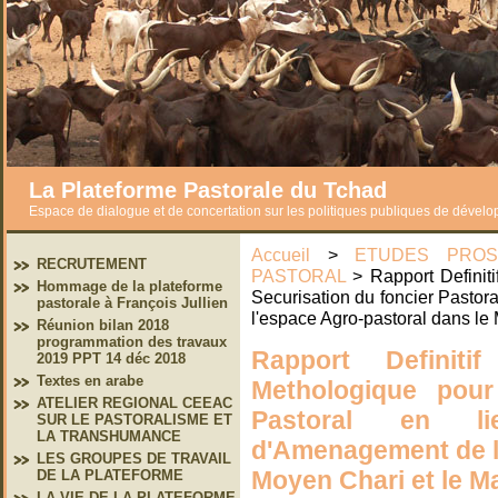
La Plateforme Pastorale du Tchad
Espace de dialogue et de concertation sur les politiques publiques de dével
Accueil
>
ETUDES PROS
RECRUTEMENT
PASTORAL
> Rapport Definiti
Hommage de la plateforme
Securisation du foncier Pastor
pastorale à François Jullien
l'espace Agro-pastoral dans le
Réunion bilan 2018
programmation des travaux
Rapport Definit
2019 PPT 14 déc 2018
Textes en arabe
Methologique pour
ATELIER REGIONAL CEEAC
Pastoral en li
SUR LE PASTORALISME ET
LA TRANSHUMANCE
d'Amenagement de l
LES GROUPES DE TRAVAIL
Moyen Chari et le M
DE LA PLATEFORME
LA VIE DE LA PLATEFORME