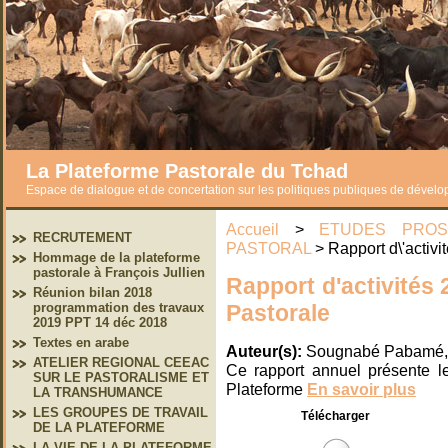
La Plateforme Pastorale du Tchad
Espace de dialogue et de concertation sur les politiques publiques de dével
Accueil
>
ETUDES PROS
RECRUTEMENT
PASTORAL
> Rapport d\'activi
Hommage de la plateforme
pastorale à François Jullien
Rapport d'activités 
Réunion bilan 2018
Pastorale
programmation des travaux
2019 PPT 14 déc 2018
Textes en arabe
Auteur(s):
Sougnabé Pabamé, 
ATELIER REGIONAL CEEAC
Ce rapport annuel présente le
SUR LE PASTORALISME ET
Plateforme
En savoir plus
LA TRANSHUMANCE
LES GROUPES DE TRAVAIL
Télécharger
DE LA PLATEFORME
LA VIE DE LA PLATEFORME