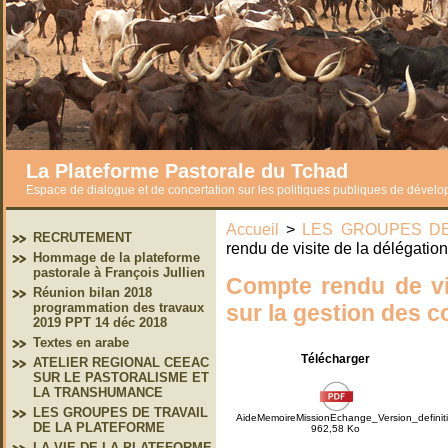
La Plateforme Pastorale du Tchad
Espace de dialogue et de concertation sur les politiques publiques de dével
Accueil
>
LES GROUPES DE
RECRUTEMENT
rendu de visite de la délégatio
Hommage de la plateforme
pastorale à François Jullien
Compte rendu de vi
Réunion bilan 2018
sur la gestion des c
programmation des travaux
2019 PPT 14 déc 2018
Textes en arabe
Télécharger
ATELIER REGIONAL CEEAC
SUR LE PASTORALISME ET
LA TRANSHUMANCE
LES GROUPES DE TRAVAIL
AideMemoireMissionEchange_Version_definit
DE LA PLATEFORME
962,58 Ko
LA VIE DE LA PLATEFORME