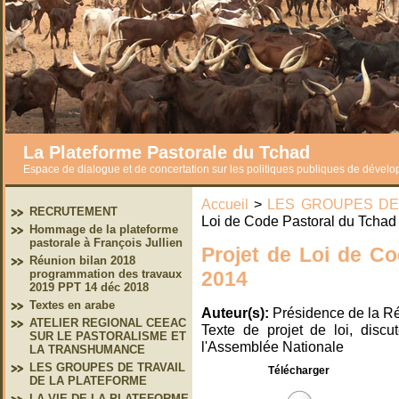
La Plateforme Pastorale du Tchad
Espace de dialogue et de concertation sur les politiques publiques de dével
Accueil
>
LES GROUPES DE
RECRUTEMENT
Loi de Code Pastoral du Tchad 4
Hommage de la plateforme
pastorale à François Jullien
Projet de Loi de Co
Réunion bilan 2018
2014
programmation des travaux
2019 PPT 14 déc 2018
Textes en arabe
Auteur(s):
Présidence de la R
ATELIER REGIONAL CEEAC
Texte de projet de loi, discu
SUR LE PASTORALISME ET
l'Assemblée Nationale
LA TRANSHUMANCE
LES GROUPES DE TRAVAIL
Télécharger
DE LA PLATEFORME
LA VIE DE LA PLATEFORME