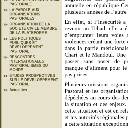
annuelle en république Ce
PASTORALE
LA PAROLE AUX
plusieurs années de l’autre 
ORGANISATIONS
PASTORALES
En effet, si l’insécurité 
ORGANISATION DE LA
revenir au Tchad, elle a 
SOCIETE CIVILE MEMBRE
DE LA PLATEFORME
d’emprunter leurs voies m
LES POLITIQUES
violences créant une fort
PUBLIQUES ET
dans la partie méridiona
DEVELOPPEMENT
PASTORAL
Chari et le Mandoul. Une t
RENCONTRES
passer sans poser de pr
INTERNATIONALES
PASTORALISMES DU
manque d’aliment pour le b
MONDE
pas prises.
ETUDES PROSPECTIVES
SUR LE DEVELOPPEMENT
Plusieurs missions organi
PASTORAL
Pastoral et les organisatio
Actualités
dépêchées au cours des de
la situation et des enjeux
cette situation et est en re
et les autorités régionales 
à cette situation exceptionn