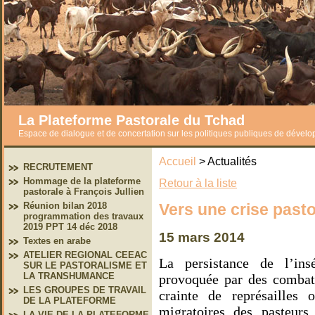
La Plateforme Pastorale du Tchad
Espace de dialogue et de concertation sur les politiques publiques de dével
Accueil
> Actualités
RECRUTEMENT
Hommage de la plateforme
Retour à la liste
pastorale à François Jullien
Vers une crise pasto
Réunion bilan 2018
programmation des travaux
2019 PPT 14 déc 2018
15 mars 2014
Textes en arabe
ATELIER REGIONAL CEEAC
La persistance de l’ins
SUR LE PASTORALISME ET
LA TRANSHUMANCE
provoquée par des combats 
LES GROUPES DE TRAVAIL
crainte de représailles 
DE LA PLATEFORME
migratoires des pasteurs
LA VIE DE LA PLATEFORME