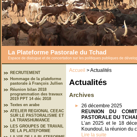
La Plateforme Pastorale du Tchad
Espace de dialogue et de concertation sur les politiques publiques de dével
Accueil
> Actualités
RECRUTEMENT
Hommage de la plateforme
Actualités
pastorale à François Jullien
Réunion bilan 2018
programmation des travaux
Archives
2019 PPT 14 déc 2018
Textes en arabe
26 décembre 2025
ATELIER REGIONAL CEEAC
REUNION DU COMI
SUR LE PASTORALISME ET
PASTORALE DU TCHA
LA TRANSHUMANCE
L’an 2025 et le 18 déc
LES GROUPES DE TRAVAIL
Koundoul, la réunion du 
DE LA PLATEFORME
Lire la suite
LA VIE DE LA PLATEFORME