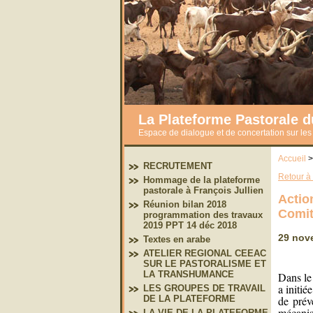
La Plateforme Pastorale 
Espace de dialogue et de concertation sur le
Accueil
>
RECRUTEMENT
Retour à l
Hommage de la plateforme
pastorale à François Jullien
Acti
Réunion bilan 2018
Comit
programmation des travaux
2019 PPT 14 déc 2018
29 nov
Textes en arabe
ATELIER REGIONAL CEEAC
SUR LE PASTORALISME ET
LA TRANSHUMANCE
Dans le
a initi
LES GROUPES DE TRAVAIL
de prév
DE LA PLATEFORME
mécanis
LA VIE DE LA PLATEFORME