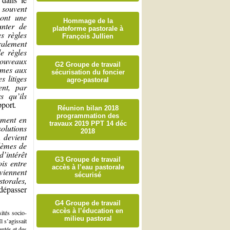
 souvent
 ont une
Hommage de la
unter de
plateforme pastorale à
s règles
François Jullien
éralement
e règles
nouveaux
G2 Groupe de travail
ormes aux
sécurisation du foncier
s litiges
agro-pastoral
ent, par
s qu’ils
pport
.
Réunion bilan 2018
programmation des
ement en
travaux 2019 PPT 14 déc
solutions
2018
, devient
lèmes de
d’intérêt
G3 Groupe de travail
ois entre
accès à l’eau pastorale
viennent
sécurisé
storales,
 dépasser
G4 Groupe de travail
accès à l’éducation en
ités socio-
milieu pastoral
l s’agissait
autés et des