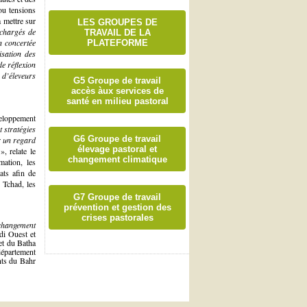
 ou tensions
à mettre sur
LES GROUPES DE
 chargés de
TRAVAIL DE LA
on concertée
PLATEFORME
isation des
e réflexion
 d’éleveurs
G5 Groupe de travail
accès àux services de
santé en milieu pastoral
veloppement
 stratégies
G6 Groupe de travail
ir un regard
élevage pastoral et
)
»
,
relate le
changement climatique
ation, les
ats afin de
 Tchad, les
G7 Groupe de travail
prévention et gestion des
crises pastorales
changement
di Ouest et
et du Batha
département
nts du Bahr