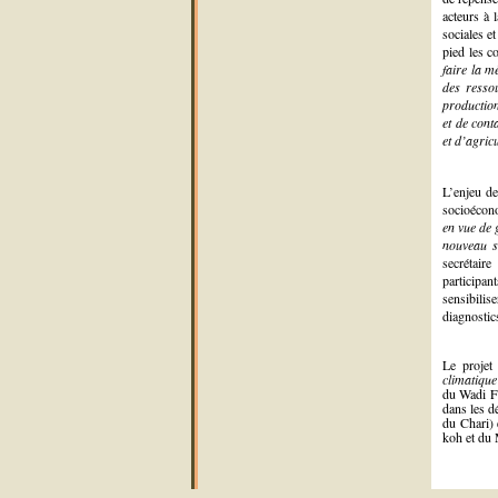
acteurs à 
sociales et
pied les c
faire la m
des resso
production
et de cont
et d’agric
L’enjeu de
socioécon
en vue de 
nouveau su
secrétair
participan
sensibilis
diagnostics
Le proje
climatiqu
du Wadi Fi
dans les d
du Chari)
koh et du 