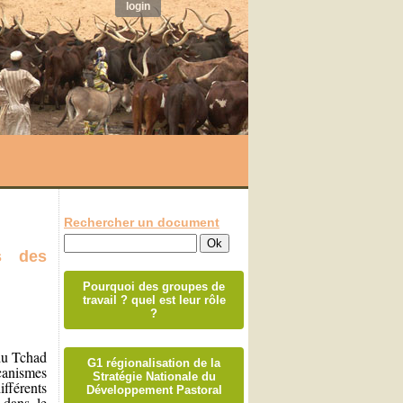
login
Rechercher un document
s des
Pourquoi des groupes de
travail ? quel est leur rôle
?
 du Tchad
G1 régionalisation de la
écanismes
Stratégie Nationale du
ifférents
Développement Pastoral
 dans le