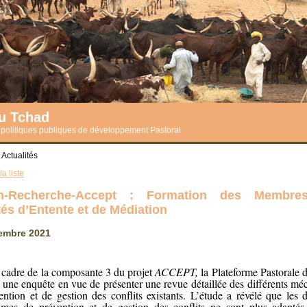
du Tchad
s politiques publiques de développement Pastoral
 Actualités
a liste
on-Recherche-Accept : Formation des Membre
és d’Entente et de Médiation
embre 2021
 cadre de la composante 3 du projet
ACCEPT,
la Plateforme Pastorale
ée une enquête en vue de présenter une revue détaillée des différents m
ention et de gestion des conflits existants. L’étude a révélé que les d
mes de prévention et de gestion des conflits ne sont plus adaptés