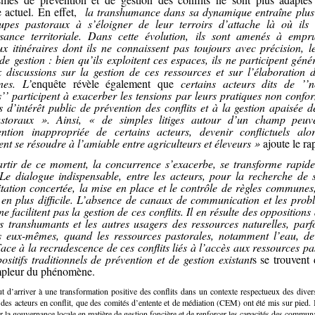
e actuel. En effet,
la transhumance dans sa dynamique entraîne plus
upes pastoraux à s’éloigner de leur terroirs d’attache là où ils
sance territoriale. Dans cette évolution, ils sont amenés à empr
x itinéraires dont ils ne connaissent pas toujours avec précision, le
de gestion : bien qu’ils exploitent ces espaces, ils ne participent gén
 discussions sur la gestion de ces ressources et sur l’élaboration d
es. L’
enquête révèle également que
certains acteurs dits de ’’
s’’ participent à exacerber les tensions par leurs pratiques non conf
 d’intérêt public de prévention des conflits et à la gestion apaisée de
astoraux ». Ainsi, « de simples litiges autour d’un champ peuv
vention inappropriée de certains acteurs, devenir conflictuels alor
ent se résoudre à l’amiable entre agriculteurs et éleveurs »
ajoute le ra
rtir de ce moment, la concurrence s’exacerbe, se transforme rapid
. Le dialogue indispensable, entre les acteurs, pour la recherche de 
itation concertée, la mise en place et le contrôle de règles communes
 en plus difficile. L’absence de canaux de communication et les prob
e facilitent pas la gestion de ces conflits. Il en résulte des oppositions 
es transhumants et les autres usagers des ressources naturelles, parf
s eux-mêmes, quand les ressources pastorales, notamment l’eau, de
ace à la recrudescence de ces conflits liés à l’accès aux ressources pa
ositifs traditionnels de prévention et de gestion existant
s se trouvent
mpleur du phénomène.
t d’arriver à une transformation positive des conflits dans un contexte respectueux des divers
s des acteurs en conflit, que des comités d’entente et de médiation (CEM) ont été mis sur pied. I
r la gouvernance locale en matière de gestion foncière et de renforcer les capacités des commun