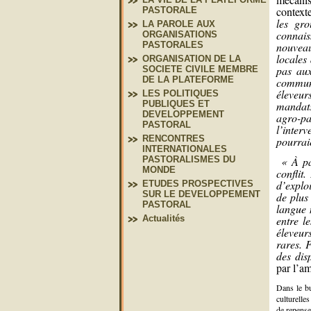
context
PASTORALE
les gro
LA PAROLE AUX
connais
ORGANISATIONS
nouveau
PASTORALES
locales 
ORGANISATION DE LA
pas aux
SOCIETE CIVILE MEMBRE
DE LA PLATEFORME
commun
éleveur
LES POLITIQUES
mandats
PUBLIQUES ET
DEVELOPPEMENT
agro-p
PASTORAL
l’inter
RENCONTRES
pourrai
INTERNATIONALES
« À pa
PASTORALISMES DU
MONDE
conflit
d’explo
ETUDES PROSPECTIVES
SUR LE DEVELOPPEMENT
de plus
PASTORAL
langue n
entre l
Actualités
éleveur
rares. F
des disp
par l’a
Dans le bu
culturelle
de repense