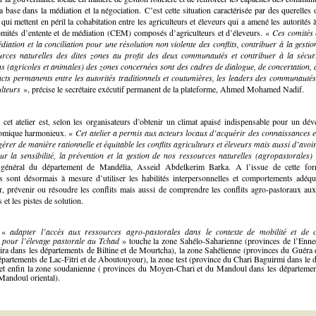
la base dans la médiation et la négociation. C’est cette situation caractérisée par des querelles
 qui mettent en péril la cohabitation entre les agriculteurs et éleveurs qui a amené les autorités 
omités d’entente et de médiation (CEM) composés d’agriculteurs et d’éleveurs. «
Ces comités
édiation et la conciliation pour une résolution non violente des conflits, contribuer à la gesti
urces naturelles des dites zones au profit des deux communautés et contribuer à la sécur
s (agricoles et animales) des zones concernées sont des cadres de dialogue, de concertation, d
acts permanents entre les autorités traditionnels et coutumières, les leaders des communautés
ulteurs
», précise le
secrétaire exécutif permanent de la plateforme, Ahmed Mohamed Nadif
.
 cet atelier est, selon les organisateurs d’obtenir un climat apaisé indispensable pour un dé
omique harmonieux.
«
Cet
atelier a permis aux acteurs locaux d’acquérir des connaissances et
gérer de manière rationnelle et équitable les conflits agriculteurs et éleveurs mais aussi d’avo
r la sensibilité, la prévention et la gestion de nos ressources naturelles (agropastorales
e général du département de Mandélia, Asseid Abdelkerim Barka. A l’issue de cette form
ts sont désormais à mesure d’utiliser les habilités interpersonnelles et comportements adéqu
er, prévenir ou résoudre les conflits mais aussi de comprendre les conflits agro-pastoraux aux
 et les pistes de solution.
t «
adapter l’accès aux ressources agro-pastorales dans le contexte de mobilité et de 
e pour l’élevage pastorale au Tchad
» touche la zone Sahélo-Saharienne (
provinces de l’Enne
ra dans les départements de Biltine et de Mourtcha), la zone Sahélienne (provinces du Guéra 
épartements de Lac-Fitri et de Aboutouyour), la zone test (province du Chari Baguirmi dans le 
 et enfin la zone soudanienne ( provinces du Moyen-Chari et du Mandoul dans les départeme
Mandoul oriental).