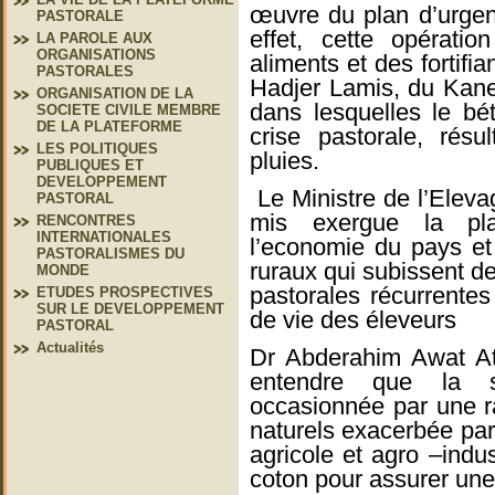
œuvre du plan d’urgen
PASTORALE
effet, cette opératio
LA PAROLE AUX
ORGANISATIONS
aliments et des fortifi
PASTORALES
Hadjer Lamis, du Kan
ORGANISATION DE LA
dans lesquelles le bét
SOCIETE CIVILE MEMBRE
DE LA PLATEFORME
crise pastorale, rés
LES POLITIQUES
pluies.
PUBLIQUES ET
DEVELOPPEMENT
Le Ministre de l’Elev
PASTORAL
mis exergue la pla
RENCONTRES
INTERNATIONALES
l’economie du pays e
PASTORALISMES DU
ruraux qui subissent de
MONDE
pastorales récurrentes 
ETUDES PROSPECTIVES
SUR LE DEVELOPPEMENT
de vie des éleveurs
PASTORAL
Actualités
Dr Abderahim Awat Att
entendre que la s
occasionnée par une ra
naturels exacerbée par
agricole et agro –indus
coton pour assurer une