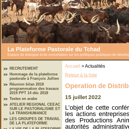
La Plateforme Pastorale du Tchad
Espace de dialogue et de concertation sur les politiques publiques de dével
Accueil
> Actualités
RECRUTEMENT
Hommage de la plateforme
Retour à la liste
pastorale à François Jullien
Operation de Distrib
Réunion bilan 2018
programmation des travaux
2019 PPT 14 déc 2018
15 juillet 2022
Textes en arabe
ATELIER REGIONAL CEEAC
L’objet de cette conf
SUR LE PASTORALISME ET
les actions entreprise
LA TRANSHUMANCE
des Productions Anim
LES GROUPES DE TRAVAIL
DE LA PLATEFORME
autorités administrat
LA VIE DE LA PLATEFORME