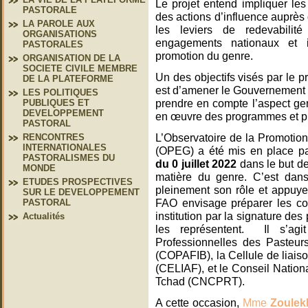
Le projet entend impliquer les 
PASTORALE
des actions d’influence auprès d
LA PAROLE AUX
les leviers de redevabili
ORGANISATIONS
engagements nationaux et i
PASTORALES
promotion du genre.
ORGANISATION DE LA
SOCIETE CIVILE MEMBRE
Un des objectifs visés par le p
DE LA PLATEFORME
est d’amener le Gouvernement 
LES POLITIQUES
prendre en compte l’aspect ge
PUBLIQUES ET
DEVELOPPEMENT
en œuvre des programmes et p
PASTORAL
L’Observatoire de la Promotion
RENCONTRES
INTERNATIONALES
(OPEG) a été mis en place p
PASTORALISMES DU
du 0 juillet 2022
dans le but d
MONDE
matière du genre. C’est dans
ETUDES PROSPECTIVES
pleinement son rôle et appuye
SUR LE DEVELOPPEMENT
FAO envisage préparer les com
PASTORAL
institution par la signature de
Actualités
les représentent.
Il s’ag
Professionnelles des Pasteurs
(COPAFIB), la Cellule de liais
(CELIAF), et le Conseil Natio
Tchad (CNCPRT).
A cette occasion,
Mme
Zoulek