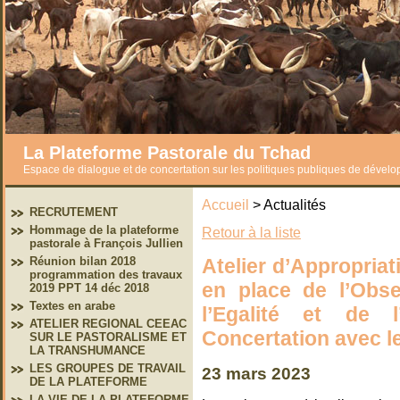
La Plateforme Pastorale du Tchad
Espace de dialogue et de concertation sur les politiques publiques de dével
Accueil
> Actualités
RECRUTEMENT
Hommage de la plateforme
Retour à la liste
pastorale à François Jullien
Atelier d’Appropriat
Réunion bilan 2018
programmation des travaux
en place de l’Obse
2019 PPT 14 déc 2018
Textes en arabe
l’Egalité et de
ATELIER REGIONAL CEEAC
Concertation avec le
SUR LE PASTORALISME ET
LA TRANSHUMANCE
LES GROUPES DE TRAVAIL
23 mars 2023
DE LA PLATEFORME
LA VIE DE LA PLATEFORME