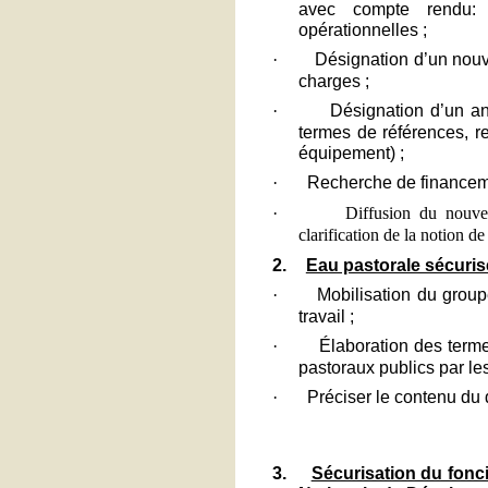
avec compte rendu: s
opérationnelles ;
·
Désignation d’un nou
charges ;
·
Désignation d’un a
termes de références, r
équipement) ;
·
Recherche de financeme
·
Diffusion du nouvel
clarification de la notion d
2.
Eau pastorale sécuris
·
Mobilisation du group
travail ;
·
Élaboration des terme
pastoraux publics par les
·
Préciser le contenu du d
3.
Sécurisation du fonci