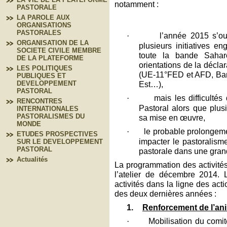
notamment :
PASTORALE
LA PAROLE AUX
ORGANISATIONS
PASTORALES
·
l’année 2015 s’ou
ORGANISATION DE LA
plusieurs initiatives 
SOCIETE CIVILE MEMBRE
toute la bande Saharo
DE LA PLATEFORME
orientations de la décl
LES POLITIQUES
(UE-11°FED et AFD, Ba
PUBLIQUES ET
Est…),
DEVELOPPEMENT
PASTORAL
·
mais les difficulté
RENCONTRES
Pastoral alors que plus
INTERNATIONALES
PASTORALISMES DU
sa mise en œuvre,
MONDE
·
le probable prolongemen
ETUDES PROSPECTIVES
impacter le pastoralism
SUR LE DEVELOPPEMENT
PASTORAL
pastorale dans une gran
Actualités
La programmation des activités
l’atelier de décembre 2014. 
activités dans la ligne des act
des deux dernières années :
1.
Renforcement de l’ani
·
Mobilisation du comit