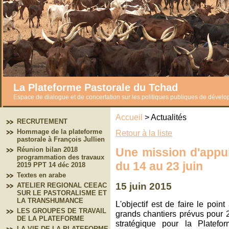
La Plateforme Pastorale du Tchad
Espace de dialogue et de concertation sur les politiques publiques de dével
Accueil
> Actualités
RECRUTEMENT
Hommage de la plateforme
Retour à la liste
pastorale à François Jullien
Une mission d'appui
Réunion bilan 2018
programmation des travaux
du 14 au 23 juin
2019 PPT 14 déc 2018
Textes en arabe
15 juin 2015
ATELIER REGIONAL CEEAC
SUR LE PASTORALISME ET
LA TRANSHUMANCE
L'objectif est de faire le poi
LES GROUPES DE TRAVAIL
grands chantiers prévus pour 
DE LA PLATEFORME
stratégique pour la Platefo
LA VIE DE LA PLATEFORME