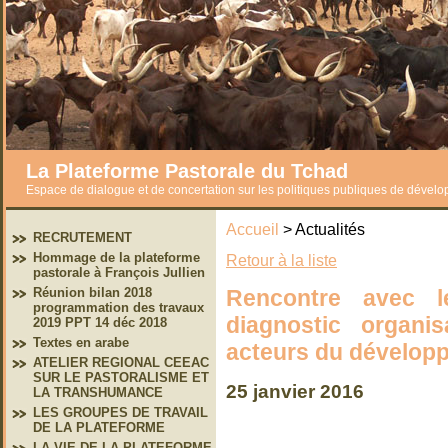
La Plateforme Pastorale du Tchad
Espace de dialogue et de concertation sur les politiques publiques de dével
Accueil
> Actualités
RECRUTEMENT
Hommage de la plateforme
Retour à la liste
pastorale à François Jullien
Rencontre avec 
Réunion bilan 2018
programmation des travaux
diagnostic organis
2019 PPT 14 déc 2018
Textes en arabe
acteurs du dévelop
ATELIER REGIONAL CEEAC
SUR LE PASTORALISME ET
25 janvier 2016
LA TRANSHUMANCE
LES GROUPES DE TRAVAIL
DE LA PLATEFORME
LA VIE DE LA PLATEFORME