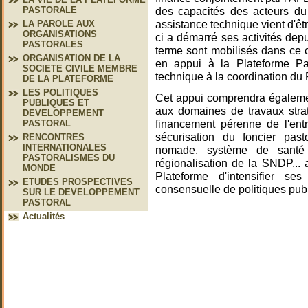
des capacités des acteurs d
PASTORALE
assistance technique vient d'êtr
LA PAROLE AUX
ORGANISATIONS
ci a démarré ses activités de
PASTORALES
terme sont mobilisés dans ce 
ORGANISATION DE LA
en appui à la Plateforme Pa
SOCIETE CIVILE MEMBRE
technique à la coordination 
DE LA PLATEFORME
LES POLITIQUES
Cet appui comprendra égalemen
PUBLIQUES ET
aux domaines de travaux strat
DEVELOPPEMENT
financement pérenne de l'entr
PASTORAL
sécurisation du foncier past
RENCONTRES
INTERNATIONALES
nomade, système de santé
PASTORALISMES DU
régionalisation de la SNDP...
MONDE
Plateforme d'intensifier se
ETUDES PROSPECTIVES
consensuelle de politiques pub
SUR LE DEVELOPPEMENT
PASTORAL
Actualités