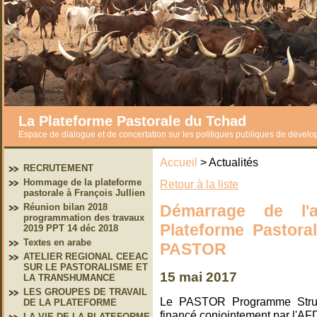
La Plateforme Pastorale du Tchad
Espace de dialogue et de concertation sur les politiques publiques de dével
Accueil
> Actualités
RECRUTEMENT
Hommage de la plateforme
Retour à la liste
pastorale à François Jullien
Démarrage de l'a
Réunion bilan 2018
programmation des travaux
Plateforme Pastora
2019 PPT 14 déc 2018
Textes en arabe
PASTOR
ATELIER REGIONAL CEEAC
SUR LE PASTORALISME ET
15 mai 2017
LA TRANSHUMANCE
LES GROUPES DE TRAVAIL
Le PASTOR Programme Struct
DE LA PLATEFORME
financé conjointement par l'AF
LA VIE DE LA PLATEFORME