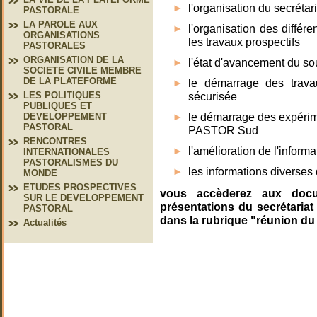
l'organisation du secrétar
PASTORALE
LA PAROLE AUX
l'organisation des diffé
ORGANISATIONS
les travaux prospectifs
PASTORALES
ORGANISATION DE LA
l'état d'avancement du so
SOCIETE CIVILE MEMBRE
DE LA PLATEFORME
le démarrage des trava
sécurisée
LES POLITIQUES
PUBLIQUES ET
le démarrage des expérim
DEVELOPPEMENT
PASTORAL
PASTOR Sud
RENCONTRES
l'amélioration de l'inform
INTERNATIONALES
PASTORALISMES DU
les informations diverses
MONDE
ETUDES PROSPECTIVES
vous accèderez aux docu
SUR LE DEVELOPPEMENT
présentations du secrétariat
PASTORAL
dans la rubrique "réunion du
Actualités