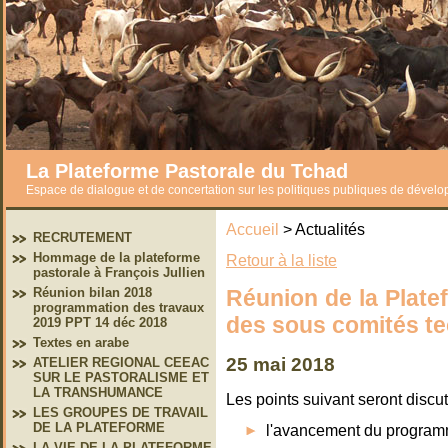
La Plateforme Pastorale du Tchad
Espace de dialogue et de concertation sur les politiques publiques de dével
Accueil
> Actualités
RECRUTEMENT
Hommage de la plateforme
Retour à la liste
pastorale à François Jullien
Réunion de la Plate
Réunion bilan 2018
programmation des travaux
des sous comités t
2019 PPT 14 déc 2018
Textes en arabe
25 mai 2018
ATELIER REGIONAL CEEAC
SUR LE PASTORALISME ET
LA TRANSHUMANCE
Les points suivant seront disc
LES GROUPES DE TRAVAIL
DE LA PLATEFORME
l'avancement du programm
LA VIE DE LA PLATEFORME