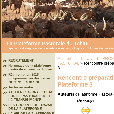
La Plateforme Pastorale du Tchad
Espace de dialogue et de concertation sur les politiques publiques de dével
Accueil
>
ETUDES PROS
RECRUTEMENT
PASTORAL
> Rencontre prépa
Hommage de la plateforme
3
pastorale à François Jullien
Réunion bilan 2018
Rencontre préparat
programmation des travaux
2019 PPT 14 déc 2018
Plateforme 3
Textes en arabe
ATELIER REGIONAL CEEAC
Auteur(s):
Plateforme Pastora
SUR LE PASTORALISME ET
LA TRANSHUMANCE
Télécharger
LES GROUPES DE TRAVAIL
DE LA PLATEFORME
LA VIE DE LA PLATEFORME