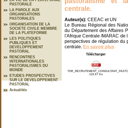
pastoralisme et 
PASTORALE
centrale.
LA PAROLE AUX
ORGANISATIONS
PASTORALES
Auteur(s):
CEEAC et UN
ORGANISATION DE LA
Le Bureau Régional des Natio
SOCIETE CIVILE MEMBRE
du Département des Affaires P
DE LA PLATEFORME
l'Afrique Centrale /MARAC de l
LES POLITIQUES
perspectives de régulation du 
PUBLIQUES ET
centrale.
En savoir plus
DEVELOPPEMENT
PASTORAL
Télécharger
RENCONTRES
INTERNATIONALES
PASTORALISMES DU
MONDE
TDR_RECRUTEMENT_CONSULTANT_PASTOR
118,67 Ko
ETUDES PROSPECTIVES
SUR LE DEVELOPPEMENT
PASTORAL
Actualités