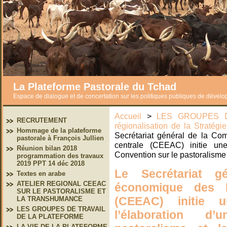
La Plateforme Pastorale du Tchad
Espace de dialogue et de concertation sur les politiques publiques de dével
Accueil
>
LES GROUPES D
RECRUTEMENT
régionalisation de la Stratég
Hommage de la plateforme
Secrétariat général de la Co
pastorale à François Jullien
centrale (CEEAC) initie une
Réunion bilan 2018
Convention sur le pastoralisme 
programmation des travaux
2019 PPT 14 déc 2018
Le Secrétariat 
Textes en arabe
ATELIER REGIONAL CEEAC
économique des E
SUR LE PASTORALISME ET
(CEEAC) initie 
LA TRANSHUMANCE
LES GROUPES DE TRAVAIL
l’élaboration 
DE LA PLATEFORME
LA VIE DE LA PLATEFORME