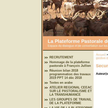
La Plateforme Pastorale 
Espace de dialogue et de concertation sur le
Accueil
RECRUTEMENT
gestion d
Hommage de la plateforme
Secur
pastorale à François Jullien
Réunion bilan 2018
Auteur(s
programmation des travaux
2019 PPT 14 déc 2018
Textes en arabe
ATELIER REGIONAL CEEAC
SUR LE PASTORALISME ET
LA TRANSHUMANCE
LES GROUPES DE TRAVAIL
DE LA PLATEFORME
LA VIE DE LA PLATEFORME