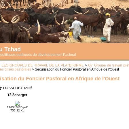
du Tchad
s politiques publiques de développement Pastoral
>
LES GROUPES DE TRAVAIL DE LA PLATEFORME
>
G7 Groupe de travail pré
es crises pastorales
> Securisation du Foncier Pastoral en Afrique de l'Ouest
isation du Foncier Pastoral en Afrique de l'Ouest
):
OUSSOUBY Touré
Télécharger
17634FiiED.pdf
756,32 Ko