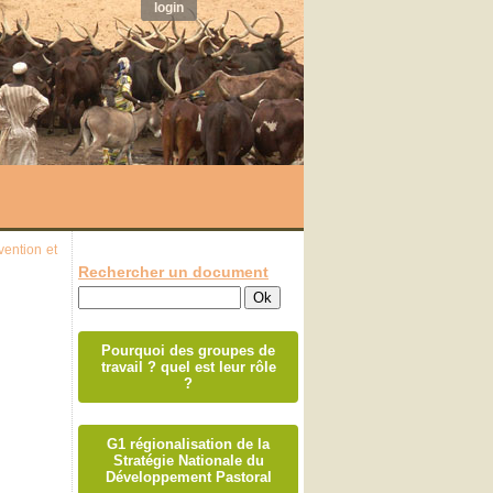
login
vention et
Rechercher un document
Pourquoi des groupes de
travail ? quel est leur rôle
?
G1 régionalisation de la
Stratégie Nationale du
Développement Pastoral