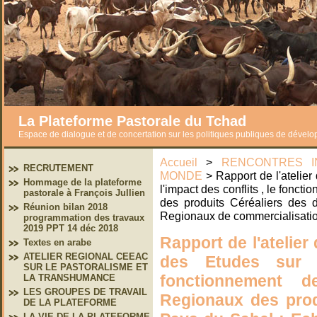
La Plateforme Pastorale du Tchad
Espace de dialogue et de concertation sur les politiques publiques de dével
Accueil
>
RENCONTRES I
RECRUTEMENT
MONDE
> Rapport de l'atelier
Hommage de la plateforme
l'impact des conflits , le fon
pastorale à François Jullien
des produits Céréaliers des d
Réunion bilan 2018
Regionaux de commercialisatio
programmation des travaux
2019 PPT 14 déc 2018
Rapport de l'atelier
Textes en arabe
ATELIER REGIONAL CEEAC
des Etudes sur l
SUR LE PASTORALISME ET
fonctionnement 
LA TRANSHUMANCE
LES GROUPES DE TRAVAIL
Regionaux des prod
DE LA PLATEFORME
LA VIE DE LA PLATEFORME