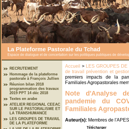
La Plateforme Pastorale du Tchad
Espace de dialogue et de concertation sur les politiques publiques de dével
Accueil
>
LES GROUPES DE 
RECRUTEMENT
de travail prévention et gestio
Hommage de la plateforme
premiers impacts de la pa
pastorale à François Jullien
Familiales Agropastorales me
Réunion bilan 2018
programmation des travaux
Note d'Analyse d
2019 PPT 14 déc 2018
Textes en arabe
pandemie du COVI
ATELIER REGIONAL CEEAC
Familiales Agropas
SUR LE PASTORALISME ET
LA TRANSHUMANCE
LES GROUPES DE TRAVAIL
Auteur(s):
Membres de l'APE
DE LA PLATEFORME
Télécharger
LA VIE DE LA PLATEFORME