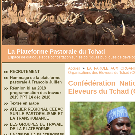
La Plateforme Pastorale du Tchad
Espace de dialogue et de concertation sur les politiques publiques de dével
Accueil
>
LA PAROLE AUX ORGANI
RECRUTEMENT
Organisations des Eleveurs du Tchad 
Hommage de la plateforme
Confédération Nati
pastorale à François Jullien
Réunion bilan 2018
Eleveurs du Tchad
programmation des travaux
2019 PPT 14 déc 2018
Textes en arabe
ATELIER REGIONAL CEEAC
SUR LE PASTORALISME ET
LA TRANSHUMANCE
LES GROUPES DE TRAVAIL
DE LA PLATEFORME
LA VIE DE LA PLATEFORME